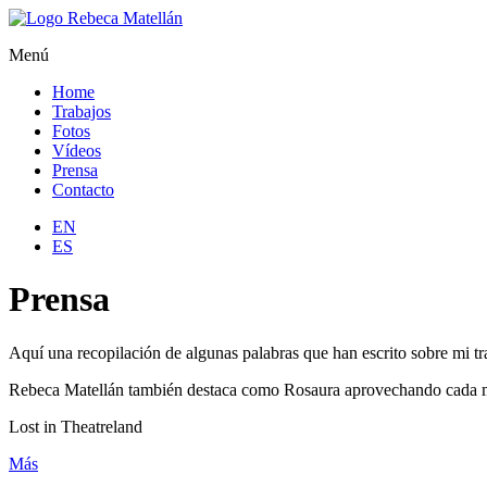
Menú
Home
Trabajos
Fotos
Vídeos
Prensa
Contacto
EN
ES
Prensa
Aquí una recopilación de algunas palabras que han escrito sobre mi tra
Rebeca Matellán también destaca como Rosaura aprovechando cada
Lost in Theatreland
Más